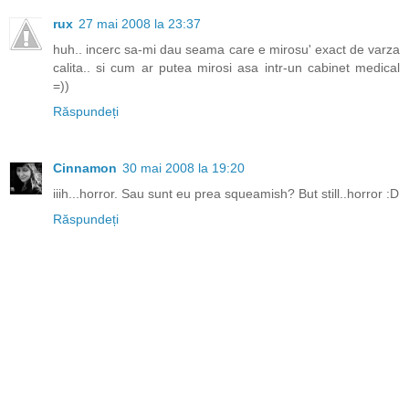
rux
27 mai 2008 la 23:37
huh.. incerc sa-mi dau seama care e mirosu' exact de varza
calita.. si cum ar putea mirosi asa intr-un cabinet medical
=))
Răspundeți
Cinnamon
30 mai 2008 la 19:20
iiih...horror. Sau sunt eu prea squeamish? But still..horror :D
Răspundeți