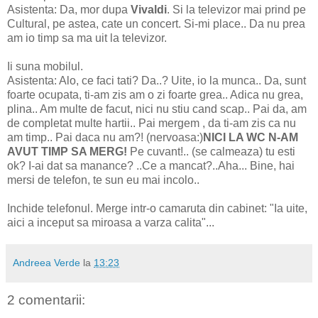
Asistenta: Da, mor dupa
Vivaldi
. Si la televizor mai prind pe
Cultural, pe astea, cate un concert. Si-mi place.. Da nu prea
am io timp sa ma uit la televizor.
Ii suna mobilul.
Asistenta: Alo, ce faci tati? Da..? Uite, io la munca.. Da, sunt
foarte ocupata, ti-am zis am o zi foarte grea.. Adica nu grea,
plina.. Am multe de facut, nici nu stiu cand scap.. Pai da, am
de completat multe hartii.. Pai mergem , da ti-am zis ca nu
am timp.. Pai daca nu am?! (nervoasa:)
NICI LA WC N-AM
AVUT TIMP SA MERG!
Pe cuvant!.. (se calmeaza) tu esti
ok? I-ai dat sa manance? ..Ce a mancat?..Aha... Bine, hai
mersi de telefon, te sun eu mai incolo..
Inchide telefonul. Merge intr-o camaruta din cabinet: "Ia uite,
aici a inceput sa miroasa a varza calita"...
Andreea Verde
la
13:23
2 comentarii: