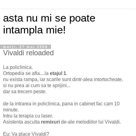
asta nu mi se poate
intampla mie!
marți, 27 mai 2008
Vivaldi reloaded
La policlinica.
Ortopedia se afla....la
etajul 1
.
nu exista rampa, iar scarile sunt dintr-alea intortocheate.
si nu prea ai cum sa te sprijini...
dar sa trecem peste.
de la intrarea in policlinica, pana in cabinet fac cam 10
minute.
Intru la terapia cu laser.
Asistenta asculta
remixuri
de-ale melodiilor lui Vivaldi.
Eu: Va place Vivaldi?